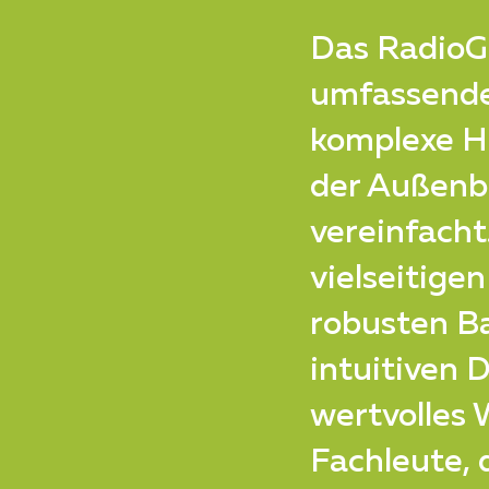
Das RadioGa
umfassende
komplexe H
der Außenb
vereinfacht
vielseitigen
robusten B
intuitiven D
wertvolles 
Fachleute, 