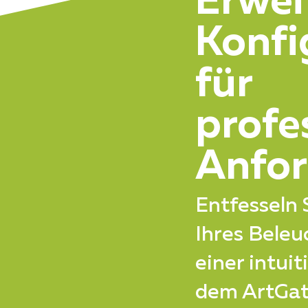
Erwei
Konfi
für
profe
Anfo
Entfesseln S
Ihres Bele
einer intui
dem ArtGa