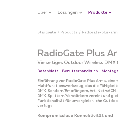
Über
Lösungen
Produkte
Startseite
products
radiorate-plus-ar
RadioGate Plus A
Vielseitiges Outdoor Wireless DMX
Datenblatt
Benutzerhandbuch
Montage
Einführung von RadioGate Plus Arma, eine
Multifunktionswerkzeug, das die Fähigkeit
DMX-Sendern/Empfängern, Art-Net/sACN-
DMX-Splittern/Verstärkern vereint und gle
Funktionalität für unvergleichliche Outdo
verfügt
Kompromisslose Konnektivität und