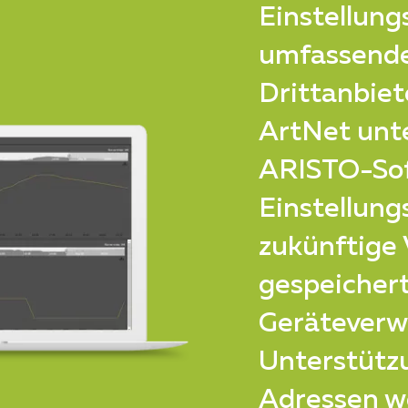
Einstellun
umfassende
Drittanbiet
ArtNet unte
ARISTO-Sof
Einstellung
zukünftige
gespeichert
Geräteverwa
Unterstützu
Adressen we