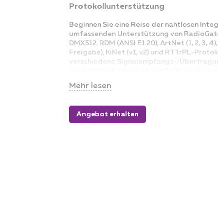
Protokollunterstützung
Beginnen Sie eine Reise der nahtlosen Integ
umfassenden Unterstützung von RadioGate
DMX512, RDM (ANSI E1.20), ArtNet (1, 2, 3, 4)
Freigabe), KiNet (v1, v2) und RTTrPL-Protoko
verschiedene Signalempfangs-/Übertragu
sowohl über Funkkanäle (beDMX) als auch ü
Netzwerke zu navigieren, positioniert es als
Mehr lesen
Lichtsteuerung
Flexible Stromversorgungsoptionen 
Angebot erhalten
Design
Mit einem redundanzorientierten Design bi
verschiedene Stromversorgungseingänge, 
AC, 12-24 V DC oder PoE (IEEE 802.3af Stan
sicherzustellen, dass Ihr System in jedem Fa
bleibt. Die Haltbarkeit seines aus Duralumi
IP65-zertifizierten Gehäuses ermöglicht es
Elementen und einem breiten Temperatur
standzuhalten, was es perfekt für jede 
macht