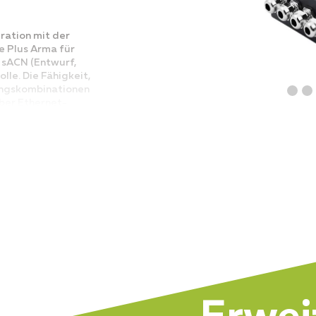
ration mit der
 Plus Arma für
, sACN (Entwurf,
lle. Die Fähigkeit,
ngskombinationen
ber Ethernet-
 Vorreiter in der
und langlebiges
etet das Gerät
darunter 110/250 V
dard), um
ll betriebsbereit
nium gefertigten,
 ihm, rauen
spektrum
Outdoor-Umgebung