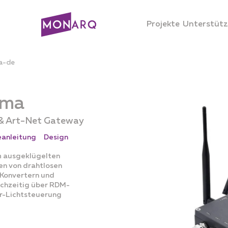
Projekte
Unterstüt
ma-de
rma
 & Art-Net Gateway
anleitung
Design
m ausgeklügelten
en von drahtlosen
Konvertern und
ichzeitig über RDM-
or-Lichtsteuerung