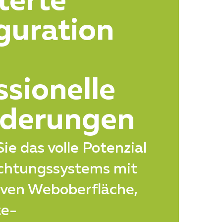
terte
guration
ssionelle
rderungen
ie das volle Potenzial
uchtungssystems mit
tiven Weboberfläche,
te-