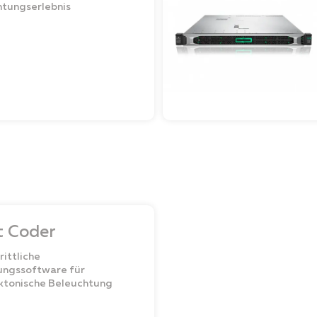
tungserlebnis
t Coder
rittliche
ungssoftware für
ktonische Beleuchtung