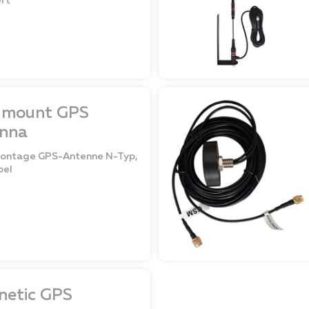
ert
 mount GPS
nna
ntage GPS-Antenne N-Typ,
bel
etic GPS