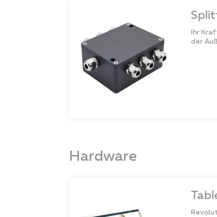
Spli
Ihr Kra
der Au
Hardware
Tab
Revolut