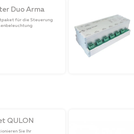
tter Duo Arma
ftpaket für die Steuerung
ßenbeleuchtung
let QULON
ionieren Sie Ihr