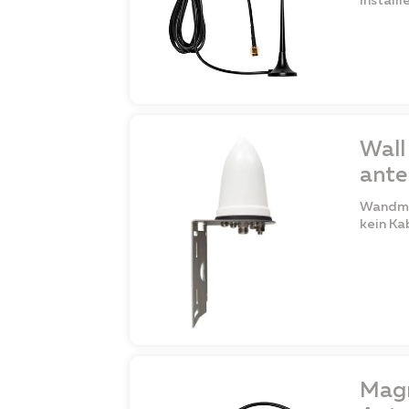
installi
Wall
ante
Wandmo
kein Ka
Magn