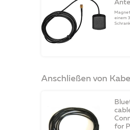
Ant
Magnet
einem 
Schrank 
Anschließen von Kabe
Blue
cable
Conn
for 