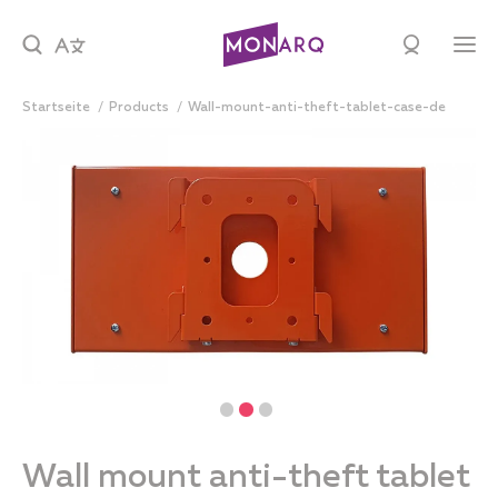
Startseite
products
wall-mount-anti-theft-tablet-case-de
Wall mount anti-theft tablet