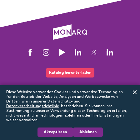
Katalog herunterladen
Diese Website verwendet Cookies und verwandte Technologien
Diese Website ist Teil des digitalen Ökosystems von Sundrax
für den Betrieb der Website, Analysen und Werbezwecke von
Dritten, wie in unserer
Datenschutz- und
Datenverarbeitungsrichtlinie
.
beschrieben. Sie können Ihre
Zustimmung zu unserer Verwendung dieser Technologien erteilen,
nicht wesentliche Technologien ablehnen oder Ihre Einstellungen
weiter verwalten.
Architectural
Cookie-
Datenschutzerklärung
Nutzungsbedingungen
Akzeptieren
Ablehnen
2026
Richtlinie